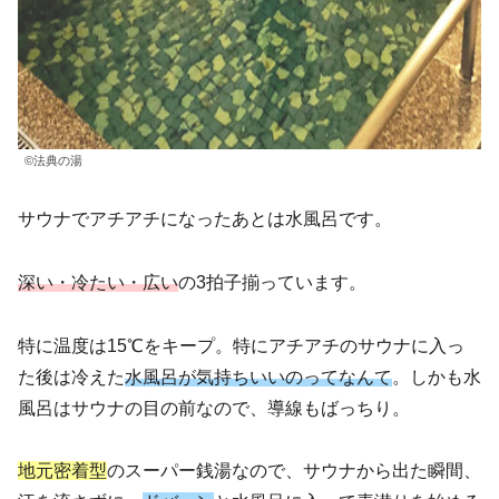
©法典の湯
サウナでアチアチになったあとは水風呂です。
深い・冷たい・広い
の3拍子揃っています。
特に温度は15℃をキープ。特にアチアチのサウナに入っ
た後は冷えた
水風呂が気持ちいいのってなんて
。しかも水
風呂はサウナの目の前なので、導線もばっちり。
地元密着型
のスーパー銭湯なので、サウナから出た瞬間、