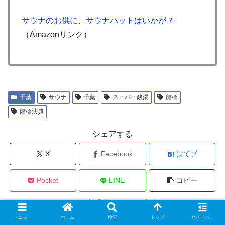
サウナのお供に、サウナハットはいかが？
（Amazonリンク）
千葉
サウナ
千葉
スーパー銭湯
船橋
船橋法典
シェアする
X
Facebook
はてブ
Pocket
LINE
コピー
yutatoita2をフォローする
メニュー
ホーム
検索
トップ
サイドバー