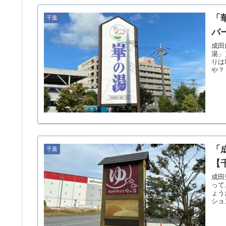
「
千葉
パ
成田
湯」
りは
や？
「
千葉
【
成田
って
ょう
ショ