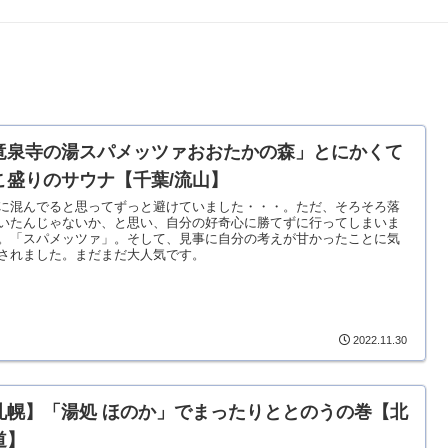
竜泉寺の湯スパメッツァおおたかの森」とにかくて
こ盛りのサウナ【千葉/流山】
に混んでると思ってずっと避けていました・・・。ただ、そろそろ落
いたんじゃないか、と思い、自分の好奇心に勝てずに行ってしまいま
。「スパメッツァ」。そして、見事に自分の考えが甘かったことに気
されました。まだまだ大人気です。
2022.11.30
札幌】「湯処 ほのか」でまったりととのうの巻【北
道】