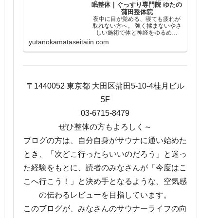
眠整体｜ぐっすり専門院 ゆたの
蒲田整体院
夜中に目が覚める、寝ても疲れが
取れない方へ。 強く揉まないやさ
しい施術で体と神経をゆるめ、
「休める状態」に整えます。 「少
yutanokamataseitaiin.com
し休みたい」それだけで予約して
大丈夫です。蒲田駅徒歩2分。
〒1440052 東京都 大田区蒲田5-10-4桂月ビル
5F
03-6715-8479
ぜひ整体の方もよろしく～
ブログの方は、自分自身がサウナに通い始めた
とき、「次どこ行ったらいいのだろう」と迷っ
た経験をもとに、読者のみなさんが「今度はこ
こへ行こう！」と決め手となるような、空気感
の伝わるレビューを目指しています。
このブログが、みなさんのサウナーライフの向