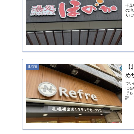
千葉
の地
りに
【
北海道
め
つい
に会
でも
設。