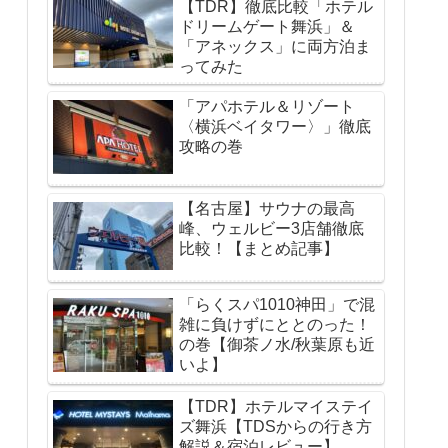
【TDR】徹底比較「ホテル
ドリームゲート舞浜」＆
「アネックス」に両方泊ま
ってみた
「アパホテル＆リゾート
〈横浜ベイタワー〉」徹底
攻略の巻
【名古屋】サウナの最高
峰、ウェルビー3店舗徹底
比較！【まとめ記事】
「らくスパ1010神田」で混
雑に負けずにととのった！
の巻【御茶ノ水/秋葉原も近
いよ】
【TDR】ホテルマイステイ
ズ舞浜【TDSからの行き方
解説＆宿泊レビュー】