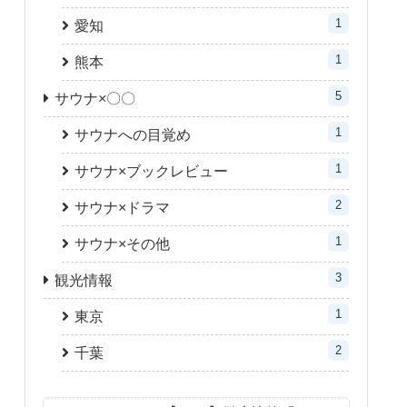
1
愛知
1
熊本
5
サウナ×〇〇
1
サウナへの目覚め
1
サウナ×ブックレビュー
2
サウナ×ドラマ
1
サウナ×その他
3
観光情報
1
東京
2
千葉