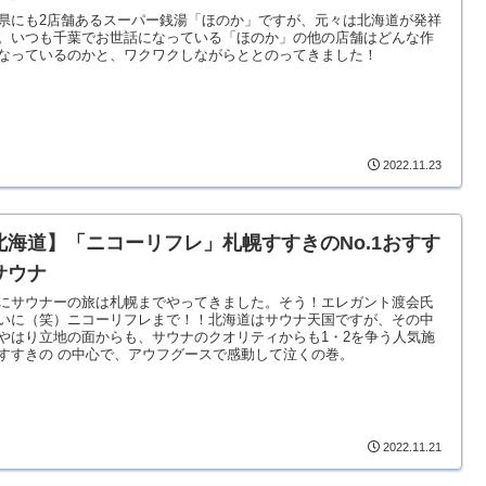
県にも2店舗あるスーパー銭湯「ほのか」ですが、元々は北海道が発祥
。いつも千葉でお世話になっている「ほのか」の他の店舗はどんな作
なっているのかと、ワクワクしながらととのってきました！
2022.11.23
北海道】「ニコーリフレ」札幌すすきのNo.1おすす
サウナ
にサウナーの旅は札幌までやってきました。そう！エレガント渡会氏
いに（笑）ニコーリフレまで！！北海道はサウナ天国ですが、その中
やはり立地の面からも、サウナのクオリティからも1・2を争う人気施
すすきの の中心で、アウフグースで感動して泣くの巻。
2022.11.21