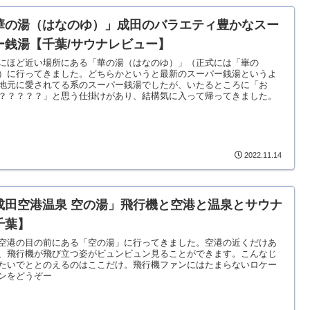
華の湯（はなのゆ）」成田のバラエティ豊かなスー
ー銭湯【千葉/サウナレビュー】
にほど近い場所にある「華の湯（はなのゆ）」（正式には「崋の
）に行ってきました。どちらかというと最新のスーパー銭湯というよ
地元に愛されてる系のスーパー銭湯でしたが、いたるところに「お
？？？？？」と思う仕掛けがあり、結構気に入って帰ってきました。
2022.11.14
成田空港温泉 空の湯」飛行機と空港と温泉とサウナ
千葉】
空港の目の前にある「空の湯」に行ってきました。空港の近くだけあ
、飛行機が飛び立つ姿がビュンビュン見ることができます。こんなじ
たいでととのえるのはここだけ。飛行機ファンにはたまらないロケー
ンをどうぞー