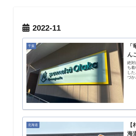
2022-11
「
千葉
ん
絶対
ち着
した
づか
【
北海道
海