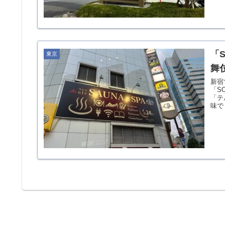
「
東京
舞
新宿
「S
「テ
味で