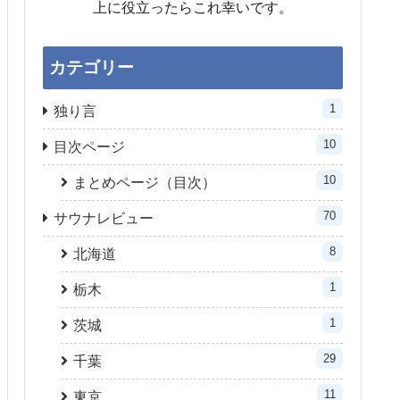
上に役立ったらこれ幸いです。
カテゴリー
1
独り言
10
目次ページ
10
まとめページ（目次）
70
サウナレビュー
8
北海道
1
栃木
1
茨城
29
千葉
11
東京