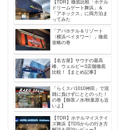
【TDR】徹底比較「ホテル
ドリームゲート舞浜」＆
「アネックス」に両方泊ま
ってみた
「アパホテル＆リゾート
〈横浜ベイタワー〉」徹底
攻略の巻
【名古屋】サウナの最高
峰、ウェルビー3店舗徹底
比較！【まとめ記事】
「らくスパ1010神田」で混
雑に負けずにととのった！
の巻【御茶ノ水/秋葉原も近
いよ】
【TDR】ホテルマイステイ
ズ舞浜【TDSからの行き方
解説＆宿泊レビュー】