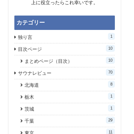
上に役立ったらこれ幸いです。
カテゴリー
1
独り言
10
目次ページ
10
まとめページ（目次）
70
サウナレビュー
8
北海道
1
栃木
1
茨城
29
千葉
11
東京