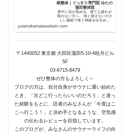
眠整体｜ぐっすり専門院 ゆたの
蒲田整体院
夜中に目が覚める、寝ても疲れが
取れない方へ。 強く揉まないやさ
しい施術で体と神経をゆるめ、
「休める状態」に整えます。 「少
yutanokamataseitaiin.com
し休みたい」それだけで予約して
大丈夫です。蒲田駅徒歩2分。
〒1440052 東京都 大田区蒲田5-10-4桂月ビル
5F
03-6715-8479
ぜひ整体の方もよろしく～
ブログの方は、自分自身がサウナに通い始めた
とき、「次どこ行ったらいいのだろう」と迷っ
た経験をもとに、読者のみなさんが「今度はこ
こへ行こう！」と決め手となるような、空気感
の伝わるレビューを目指しています。
このブログが、みなさんのサウナーライフの向