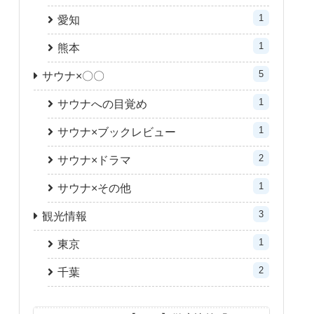
1
愛知
1
熊本
5
サウナ×〇〇
1
サウナへの目覚め
1
サウナ×ブックレビュー
2
サウナ×ドラマ
1
サウナ×その他
3
観光情報
1
東京
2
千葉