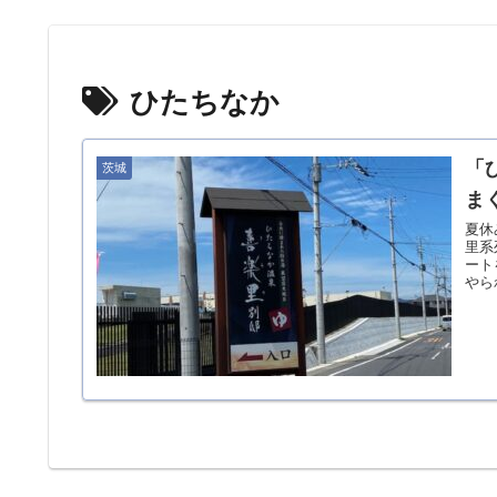
ひたちなか
「
茨城
ま
夏休
里系
ート
やら