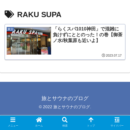
RAKU SUPA
「らくスパ1010神田」で混雑に
東京
負けずにととのった！の巻【御茶
ノ水/秋葉原も近いよ】
2023.07.17
旅とサウナのブログ
© 2022 旅とサウナのブログ.
メニュー
ホーム
検索
トップ
サイドバー